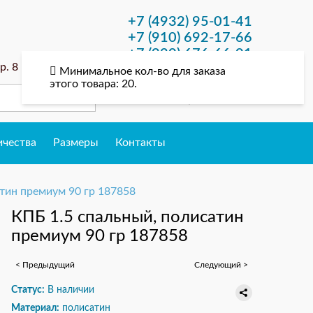
+7 (4932) 95-01-41
+7 (910) 692-17-66
+7 (920) 676-66-01
р. 8
patriot-iv@mail.ru
Минимальное кол-во для заказа
этого товара: 20.
0
0
0
ичества
Размеры
Контакты
тин премиум 90 гр 187858
КПБ 1.5 спальный, полисатин
премиум 90 гр 187858
< Предыдущий
Следующий >
Статус:
В наличии
Материал:
полисатин