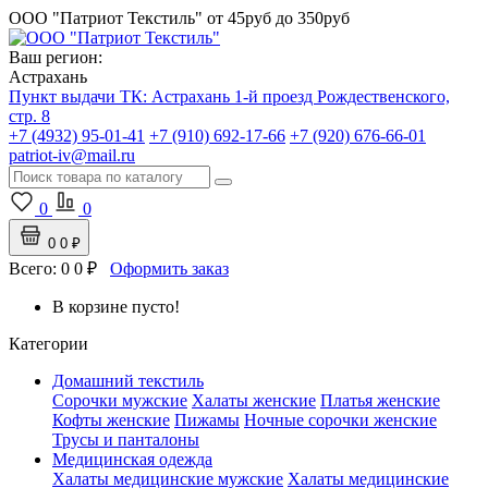
ООО "Патриот Текстиль"
от 45руб до 350руб
Ваш регион:
Астрахань
Пункт выдачи ТК:
Астрахань
1-й проезд Рождественского,
стр. 8
+7 (4932) 95-01-41
+7 (910) 692-17-66
+7 (920) 676-66-01
patriot-iv@mail.ru
0
0
0
0 ₽
Всего:
0
0 ₽
Оформить заказ
В корзине пусто!
Категории
Домашний текстиль
Сорочки мужские
Халаты женские
Платья женские
Кофты женские
Пижамы
Ночные сорочки женские
Трусы и панталоны
Медицинская одежда
Халаты медицинские мужские
Халаты медицинские