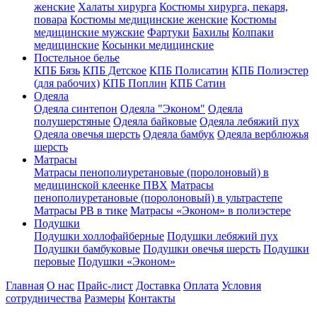
женские
Халаты хирурга
Костюмы хирурга, пекаря,
повара
Костюмы медицинские женские
Костюмы
медицинские мужские
Фартуки
Бахилы
Колпаки
медицинские
Косынки медицинские
Постельное белье
КПБ Бязь
КПБ Детское
КПБ Полисатин
КПБ Полиэстер
(для рабочих)
КПБ Поплин
КПБ Сатин
Одеяла
Одеяла синтепон
Одеяла "Эконом"
Одеяла
полушерстяные
Одеяла байковые
Одеяла лебяжий пух
Одеяла овечья шерсть
Одеяла бамбук
Одеяла верблюжья
шерсть
Матрасы
Матрасы пенополиуретановые (поролоновый) в
медицинской клеенке ПВХ
Матрасы
пенополиуретановые (поролоновый) в ультрастепе
Матрасы РВ в тике
Матрасы «Эконом» в полиэстере
Подушки
Подушки холлофайберные
Подушки лебяжий пух
Подушки бамбуковые
Подушки овечья шерсть
Подушки
перовые
Подушки «Эконом»
Главная
О нас
Прайс-лист
Доставка
Оплата
Условия
сотрудничества
Размеры
Контакты