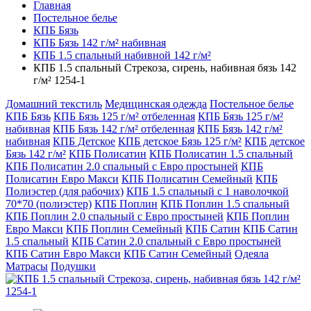
Главная
Постельное белье
КПБ Бязь
КПБ Бязь 142 г/м² набивная
КПБ 1.5 спальный набивной 142 г/м²
КПБ 1.5 спальный Стрекоза, сирень, набивная бязь 142
г/м² 1254-1
Домашний текстиль
Медицинская одежда
Постельное белье
КПБ Бязь
КПБ Бязь 125 г/м² отбеленная
КПБ Бязь 125 г/м²
набивная
КПБ Бязь 142 г/м² отбеленная
КПБ Бязь 142 г/м²
набивная
КПБ Детское
КПБ детское Бязь 125 г/м²
КПБ детское
Бязь 142 г/м²
КПБ Полисатин
КПБ Полисатин 1.5 спальный
КПБ Полисатин 2.0 спальный с Евро простыней
КПБ
Полисатин Евро Макси
КПБ Полисатин Семейный
КПБ
Полиэстер (для рабочих)
КПБ 1.5 спальный с 1 наволочкой
70*70 (полиэстер)
КПБ Поплин
КПБ Поплин 1.5 спальный
КПБ Поплин 2.0 спальный с Евро простыней
КПБ Поплин
Евро Макси
КПБ Поплин Семейный
КПБ Сатин
КПБ Сатин
1.5 спальный
КПБ Сатин 2.0 спальный с Евро простыней
КПБ Сатин Евро Макси
КПБ Сатин Семейный
Одеяла
Матрасы
Подушки